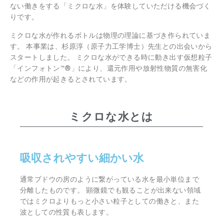
ない働きをする「ミクロな水」を体験していただける機会づく
りです。
ミクロな水が作れるボトルは物理の理論に基づき作られていま
す。 本事業は、杉原淳（原子力工学博士）先生との出会いから
スタートしました。 ミクロな水ができる時に動き出す仮想粒子
「インフォトン™®」により、還元作用や放射性物質の無害化
などの作用が起きるとされています。
ミクロな水とは
吸収されやすい細かい水
通常ブドウの房のように繋がっている水を最小単位まで
分離したものです。 顕微鏡でも観ることが出来ない領域
ではミクロよりもっと小さい粒子としての働きと、また
波としての性質も表します。