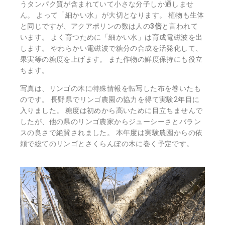
うタンパク質が含まれていて小さな分子しか通しませ
ん。 よって「細かい水」が大切となります。 植物も生体
と同じですが、アクアポリンの数は人の
3倍
と言われて
います。 よく育つために「細かい水」は育成電磁波を出
します。 やわらかい電磁波で糖分の合成を活発化して、
果実等の糖度を上げます。 また作物の鮮度保持にも役立
ちます。
写真は、リンゴの木に特殊情報を転写した布を巻いたも
のです。 長野県でリンゴ農園の協力を得て実験2年目に
入りました。 糖度は初めから高いために目立ちませんで
したが、他の県のリンゴ農家からジューシーさとバラン
スの良さで絶賛されました。 本年度は実験農園からの依
頼で総てのリンゴとさくらんぼの木に巻く予定です。