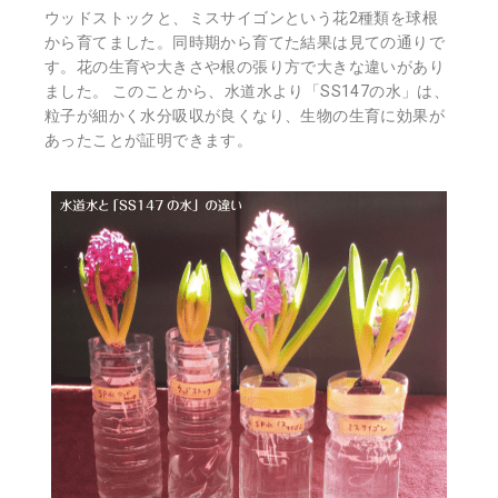
ウッドストックと、ミスサイゴンという花2種類を球根
から育てました。同時期から育てた結果は見ての通りで
す。花の生育や大きさや根の張り方で大きな違いがあり
ました。 このことから、水道水より「SS147の水」は、
粒子が細かく水分吸収が良くなり、生物の生育に効果が
あったことが証明できます。